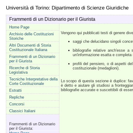
Università di Torino: Dipartimento di Scienze Giuridiche
Frammenti di un Dizionario per il Giurista
Home Page
Vengono qui pubblicati testi di genere dive
Archivio delle Costituzioni
Storiche
saggi che delucidano singoli concet
Altri Documenti di Storia
Costituzionale Italiana
bibliografie relative anch'esse 
un'informazione esatta e completa de
Frammenti di un Dizionario
per il Giurista
profili del pensiero, o di aspetti del
Ricerche di Storia
costituzionale (medaglioni).
Legislativa
Tecniche Interpretative della
Lo scopo di questa sezione è duplice: favo
Corte Costituzionale
è detto e aiutare gli studiosi a frontegg
bibliografie accurate e suscettibili di ess
Estratti
Repliche
Concorsi
Classici Italiani
Frammenti di un Dizionario
per il Giurista: